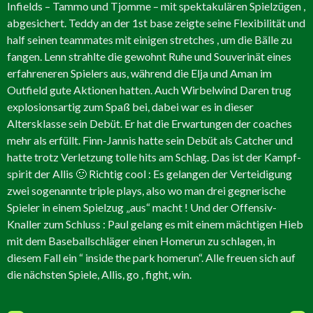
Infields – Tammo und Tjomme – mit spektakulären Spielzügen ,
abgesichert. Teddy an der 1st base zeigte seine Flexibilität und
half seinen teammates mit einigen stretches , um die Bälle zu
fangen. Lenn strahlte die gewohnt Ruhe und Souverinät eines
erfahreneren Spielers aus, während die Elja und Aman im
Outfield gute Aktionen hatten. Auch Wirbelwind Daren trug
explosionsartig zum Spaß bei, dabei war es in dieser
Altersklasse sein Debüt. Er hat die Erwartungen der coaches
mehr als erfüllt. Finn-Jannis hatte sein Debüt als Catcher und
hatte trotz Verletzung tolle hits am Schlag. Das ist der Kampf-
spirit der Allis 🙂 Richtig cool : Es gelangen der Verteidigung
zwei sogenannte triple plays, also wo man drei gegnerische
Spieler in einem Spielzug „aus“ macht ! Und der Offensiv-
Knaller zum Schluss : Paul gelang es mit einem mächtigen Hieb
mit dem Baseballschläger einen Homerun zu schlagen, in
diesem Fall ein “ inside the park homerun“. Alle freuen sich auf
die nächsten Spiele, Allis, go , fight, win.