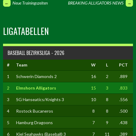
ARTIKEL-
←
Neue Trainingszeiten
BREAKING ALLIGATORS NEWS
→
NAVIGATION
LIGATABELLEN
BASEBALL BEZIRKSLIGA - 2026
#
Team
W
L
PCT
1
Schwerin Diamonds 2
16
2
.889
2
Elmshorn Alligators
15
3
.833
3
SG Hanseatics/Knights 3
10
8
.556
4
Rostock Bucaneros
8
8
.500
5
Hamburg Dragoons
7
9
.438
6
Kiel Seahawks (Baseball) 3
7
11
.389