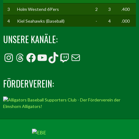
3
Holm Westend 69'ers
2
3
.400
4
Kiel Seahawks (Baseball)
-
4
.000
UNSERE KANÄLE:
Instagram
Threads
Facebook
YouTube
TikTok
Twitch
E-Mail
FÖRDERVEREIN: