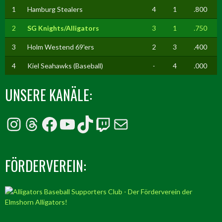
1
Hamburg Stealers
4
1
.800
2
SG Knights/Alligators
3
1
.750
3
Holm Westend 69'ers
2
3
.400
4
Kiel Seahawks (Baseball)
-
4
.000
UNSERE KANÄLE:
Instagram
Threads
Facebook
YouTube
TikTok
Twitch
E-Mail
FÖRDERVEREIN: