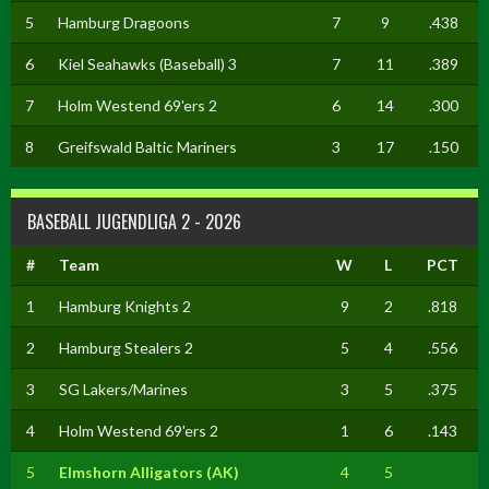
5
Hamburg Dragoons
7
9
.438
6
Kiel Seahawks (Baseball) 3
7
11
.389
7
Holm Westend 69'ers 2
6
14
.300
8
Greifswald Baltic Mariners
3
17
.150
BASEBALL JUGENDLIGA 2 - 2026
#
Team
W
L
PCT
1
Hamburg Knights 2
9
2
.818
2
Hamburg Stealers 2
5
4
.556
3
SG Lakers/Marines
3
5
.375
4
Holm Westend 69'ers 2
1
6
.143
5
Elmshorn Alligators (AK)
4
5